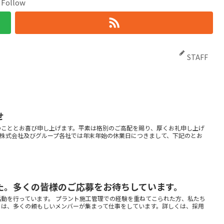
Follow
STAFF
せ
のこととお喜び申し上げます。平素は格別のご高配を賜り、厚くお礼申し上げ
ー株式会社及びグループ各社では年末年始の休業日につきまして、下記のとお
た。多くの皆様のご応募をお待ちしています。
動を行っています。 プラント施工管理での経験を重ねてこられた方、私たち
には、多くの頼もしいメンバーが集まって仕事をしています。詳しくは、採用