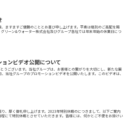
せ
候、ますますご健勝のこととお喜び申し上げます。平素は格別のご高配を賜
、グリーン&ウォーター株式会社及びグループ各社では年末年始の休業日につ
ションビデオ公開について
がとうございます。当社グループは、お客様との繋がりを大切にし、新たな展
１日、当社グループのプロモーションビデオを公開いたします。このビデオは、
賜り、厚く御礼申し上げます。2023年特別休暇のにつきまして、以下ご案内
日程にて特別休暇とさせていただきます。皆様には、何かとご不便をお掛けい