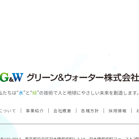
私たちは“
水
”と“
緑
”の技術で
人と地球にやさしい未来を創造します
について
事業紹介
会社概要
各種方針
採用情報
〒103-0012
東京都中央区日本橋堀留町1-2-10
日本橋堀留町ファースト2