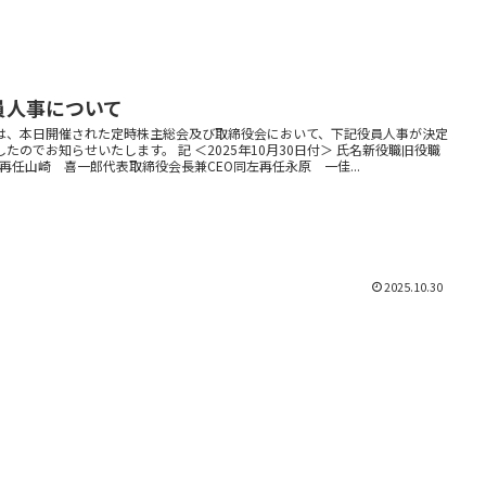
員人事について
は、本日開催された定時株主総会及び取締役会において、下記役員人事が決定
したのでお知らせいたします。 記 ＜2025年10月30日付＞ 氏名新役職旧役職
/再任山崎 喜一郎代表取締役会長兼CEO同左再任永原 一佳...
2025.10.30