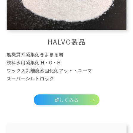
HALVO製品
無機質系凝集剤きよまる君
飲料水用凝集剤 H・O・H
ワックス剥離廃液固化剤アット・ユーマ
スーパーシルトロック
詳しくみる